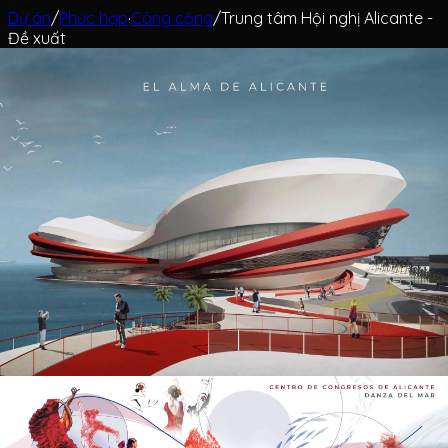
Dự án
/
Phức hợp
·
Công cộng
/
Trung tâm Hội nghị Alicante -
Đề xuất