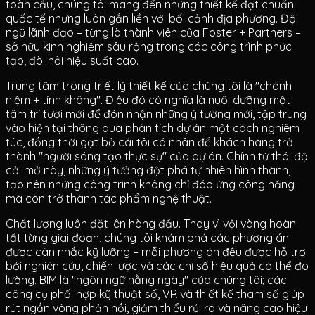
toàn cầu, chúng tôi mang đến những thiết kế đạt chuẩn
quốc tế nhưng luôn gắn liền với bối cảnh địa phương. Đội
ngũ lãnh đạo – từng là thành viên của Foster + Partners –
sở hữu kinh nghiệm sâu rộng trong các công trình phức
tạp, đòi hỏi hiệu suất cao.
Trung tâm trong triết lý thiết kế của chúng tôi là "chánh
niệm + tính không". Điều đó có nghĩa là nuôi dưỡng một
tâm trí tươi mới để đón nhận những ý tưởng mới, tập trung
vào hiện tại thông qua phân tích dự án một cách nghiêm
túc, đồng thời gạt bỏ cái tôi cá nhân để khách hàng trở
thành "người sáng tạo thực sự" của dự án. Chính từ thái độ
cởi mở này, những ý tưởng đột phá tự nhiên hình thành,
tạo nên những công trình không chỉ đáp ứng công năng
mà còn trở thành tác phẩm nghệ thuật.
Chất lượng luôn đặt lên hàng đầu. Thay vì vội vàng hoàn
tất từng giai đoạn, chúng tôi khám phá các phương án
được cân nhắc kỹ lưỡng – mỗi phương án đều được hỗ trợ
bởi nghiên cứu, chiến lược và các chỉ số hiệu quả có thể đo
lường. BIM là "ngôn ngữ hằng ngày" của chúng tôi; các
công cụ phối hợp kỹ thuật số, VR và thiết kế tham số giúp
rút ngắn vòng phản hồi, giảm thiểu rủi ro và nâng cao hiệu