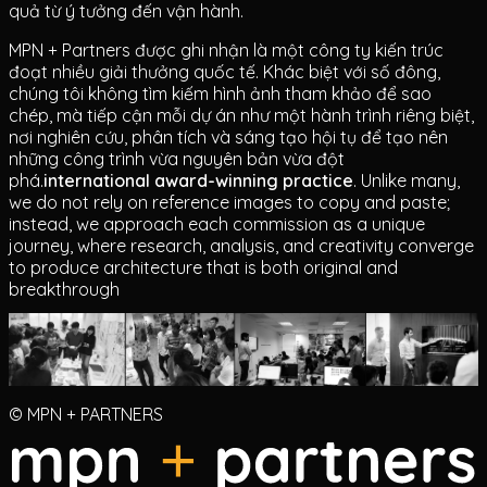
quả từ ý tưởng đến vận hành.
MPN + Partners được ghi nhận là một công ty kiến trúc
đoạt nhiều giải thưởng quốc tế. Khác biệt với số đông,
chúng tôi không tìm kiếm hình ảnh tham khảo để sao
chép, mà tiếp cận mỗi dự án như một hành trình riêng biệt,
nơi nghiên cứu, phân tích và sáng tạo hội tụ để tạo nên
những công trình vừa nguyên bản vừa đột
phá.
international award-winning practice
. Unlike many,
we do not rely on reference images to copy and paste;
instead, we approach each commission as a unique
journey, where research, analysis, and creativity converge
to produce architecture that is both original and
breakthrough
© MPN + PARTNERS