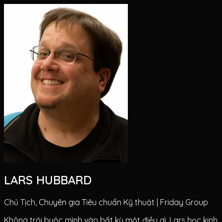
LARS HUBBARD
Chủ Tịch, Chuyên gia Tiêu chuẩn Kỹ thuật | Friday Group
Không trói buộc mình vào bất kỳ một điều gì, Lars học kinh