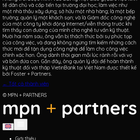
tế dân chủ và cấp tiến tại trường đại học; làm việc như
một nhà thầu xây dựng; sở hữu một nhà hàng; là một bếp
trưởng; quản lý một khách sạn; và là Giám đốc công nghệ
của một công ty khởi động Internet/viễn thông trước khi
tìm thấy con đường của mình cho nghề tư vấn kỹ thuật.
Mười hai năm sau, ông vẫn bị thách thức bởi sự phức tạp
của công việc, và đang không ngừng tìm kiếm những cách
thức mới để tận dụng công nghệ để làm cho công việc
chính xác hơn. Ông dành thời gian mỗi lúc rảnh rỗi với vợ
và bốn đứa con. Gần đây, ông quản lý đội để hoàn thành
kỹ thuật đối với tháp VietinBank tại Việt Nam được thiết kế
bởi Foster + Partners.
← Tất cả thành viên
© MPN + PARTNERS
Giới thiệu